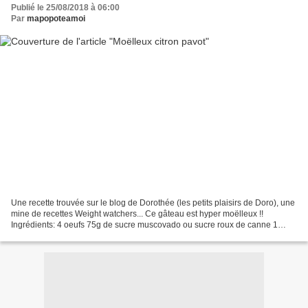
Publié le 25/08/2018 à 06:00
Par
mapopoteamoi
Une recette trouvée sur le blog de Dorothée (les petits plaisirs de Doro), une
mine de recettes Weight watchers... Ce gâteau est hyper moëlleux !!
Ingrédients: 4 oeufs 75g de sucre muscovado ou sucre roux de canne 1
yaourt 0% ou au lait écrémé 3 citrons...